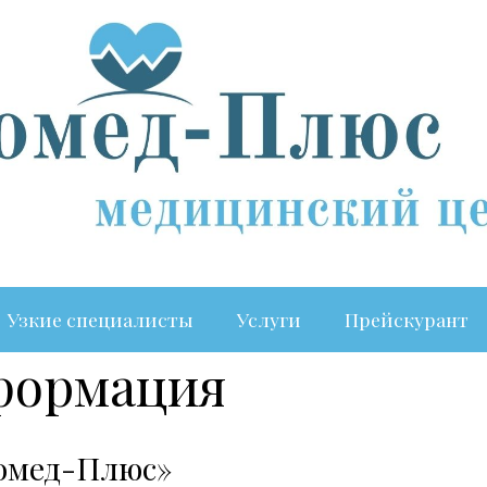
Узкие специалисты
Услуги
Прейскурант
формация
омед-Плюс»