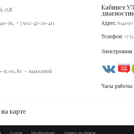
Кабинет УЗ
й, 25Д
диагностик
6-40-36, + 7 902-47-29-411
Адрес:
614030
Телефон:
+7 (3
Электронная 
0-15.00, Вс — выходной
Часы работы:
на карте
ы
Услуги
Прейскурант
Запись на приём