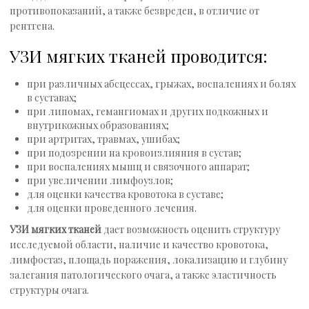
противопоказаний, а также безвреден, в отличие от
Узкие специалисты
рентгена.
УЗИ мягких тканей проводится:
Услуги
при различных абсцессах, грыжах, воспалениях и болях
в суставах;
Прейскурант
при липомах, гемангиомах и других подкожных и
внутрикожных образованиях;
при артритах, травмах, ушибах;
Запись на приём
при подозрении на кровоизлияния в сустав;
при воспалениях мышц и связочного аппарат;
при увеличении лимфоузлов;
Контакты
для оценки качества кровотока в суставе;
для оценки проведенного лечения.
УЗИ мягких тканей
дает возможность оценить структуру
исследуемой области, наличие и качество кровотока,
лимфостаз, площадь поражения, локализацию и глубину
залегания патологического очага, а также эластичность
структуры очага.