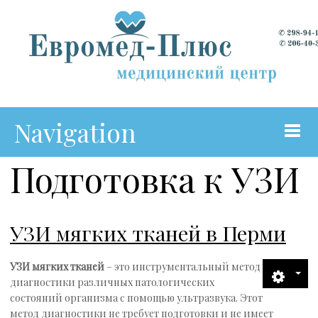
Navigation
Подготовка к УЗИ
Главная
О Центре
УЗИ мягких тканей в Перми
Коллектив
УЗИ мягких тканей
– это инструментальный метод
диагностики различных патологических
Подготовка к УЗИ
состояний организма с помощью ультразвука. Этот
метод диагностики не требует подготовки и не имеет